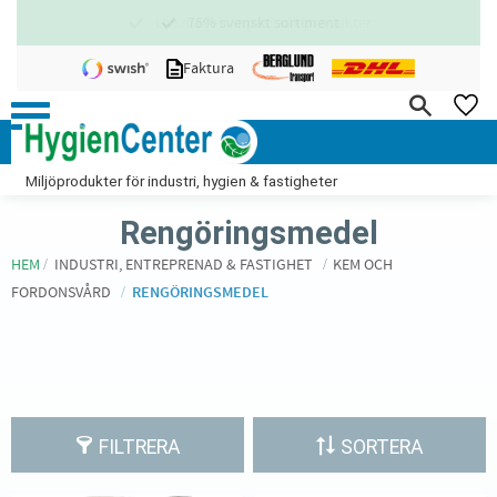
75% svenskt sortiment
Meny
Faktura
FA
Miljöprodukter för industri, hygien & fastigheter
Rengöringsmedel
HEM
INDUSTRI, ENTREPRENAD & FASTIGHET
KEM OCH
FORDONSVÅRD
RENGÖRINGSMEDEL
FILTRERA
SORTERA