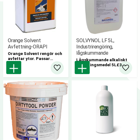
Orange Solvent
SOLVYNOL LF 5L,
Avfettning-ORAPI
Industrirengöring,
lågskummande
Orange Solvent rengör och
avfettar ytor. Passar
Lågskummande alkaliskt
utmärkt i tvättmussla.
rengöringsmedel 5L£3
4 st/krt
3 st/krt
Lägg till i favoriter
Lägg til