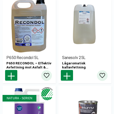
P650 Recondol 5L
Sanesolv 25L
P650 RECONDOL – Effektiv
Lågaromatisk
Avfettning mot Asfalt &
kallavfettning
Salt för Hand eller Maskin
Lägg till i favoriter
Lägg til
NATURA - SERIEN