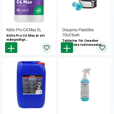
Kiilto Pro C4 Max 5L
Orazyme Pastilles
10st/burk
Kiilto Pro C4 Max är ett
mångsidigt
Tabletter för Owasher
rengöringsmedel som är
biologiska tvättmusslor.
formulerat för att avlägsna
Omvandlar fett, olja och
Lägg till i favoriter
Lägg til
fett och olja.
andra föroreningar till CO2
och H2O.