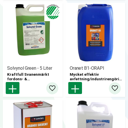
sätt och tar bort lukt.
6 st/kartong
Solvynol Green - 5 Liter
Oranet B1-ORAPI
Kraftfull Svanenmärkt
Mycket effektiv
fordons- &
avfettning/industrirengörin
industrirengöring. 5L
g med hög späding, en
3st/krt
problemlösare!
Lägg till i favoriter
Lägg til