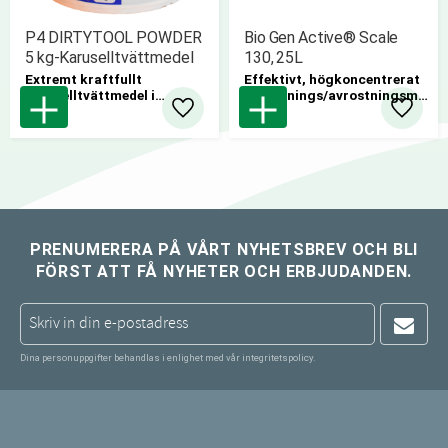
P4 DIRTYTOOL POWDER
Bio Gen Active® Scale
5 kg-Karuselltvättmedel
130, 25L
Extremt kraftfullt
Effektivt, högkoncentrerat
karuselltvättmedel i
avkalknings/avrostningsme
pulverform - Rengör &
del
Lägg till i favoriter
Lägg til
avfettar maskindelar i
Karuselltvättar -
Lågskummande
4 hinkar/kartong
PRENUMERERA PÅ VÅRT NYHETSBREV OCH BLI
FÖRST ATT FÅ NYHETER OCH ERBJUDANDEN.
Dina personuppgifter behandlas i enlighet med vår
integritetspolicy
.