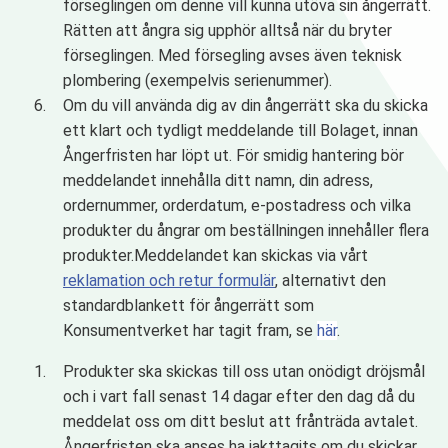
förseglingen om denne vill kunna utöva sin ångerrätt.
Rätten att ångra sig upphör alltså när du bryter
förseglingen. Med försegling avses även teknisk
plombering (exempelvis serienummer).
Om du vill använda dig av din ångerrätt ska du skicka
ett klart och tydligt meddelande till Bolaget, innan
Ångerfristen har löpt ut. För smidig hantering bör
meddelandet innehålla ditt namn, din adress,
ordernummer, orderdatum, e-postadress och vilka
produkter du ångrar om beställningen innehåller flera
produkter.Meddelandet kan skickas via vårt
reklamation och retur formulär
, alternativt den
standardblankett för ångerrätt som
Konsumentverket har tagit fram, se
här
.
Produkter ska skickas till oss utan onödigt dröjsmål
och i vart fall senast 14 dagar efter den dag då du
meddelat oss om ditt beslut att frånträda avtalet.
Ångerfristen ska anses ha iakttagits om du skickar