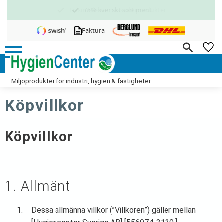
75% svenskt sortiment
Meny
Faktura
FA
Miljöprodukter för industri, hygien & fastigheter
Köpvillkor
Köpvillkor
1. Allmänt
Dessa allmänna villkor (”Villkoren”) gäller mellan