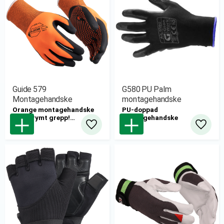
Guide 579
G580 PU Palm
Montagehandske
montagehandske
Orange montagehandske
PU-doppad
med grymt grepp!
montagehandske
6par/bunt
Lägg till i favoriter
Lägg til
Säljs endast i hel bunt.