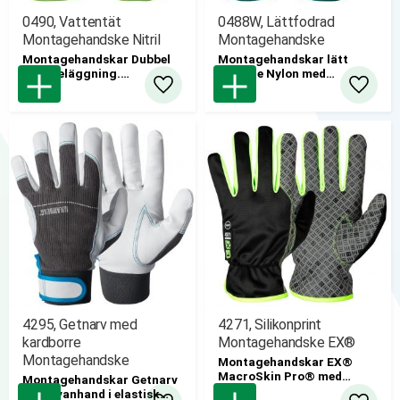
0490, Vattentät
0488W, Lättfodrad
Montagehandske Nitril
Montagehandske
Montagehandskar Dubbel
Montagehandskar lätt
nitrilbeläggning.
fodrade Nylon med
Vattentäta
nitrilbeläggning. Borstad
Lägg till i favoriter
Lägg til
12st/bunt
akryl.
pris/par
12st/bunt
pris/par
4295, Getnarv med
4271, Silikonprint
kardborre
Montagehandske EX®
Montagehandske
Montagehandskar EX®
MacroSkin Pro® med
Montagehandskar Getnarv
silikonprint i innerhand.
med ovanhand i elastisk