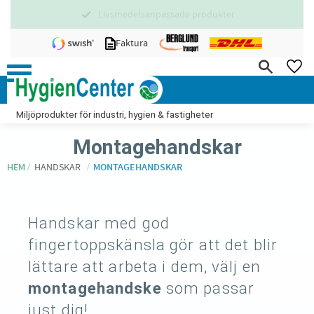
75% svenskt sortiment
Meny
Faktura
FA
Miljöprodukter för industri, hygien & fastigheter
Montagehandskar
HEM
HANDSKAR
MONTAGEHANDSKAR
Handskar med god
fingertoppskänsla gör att det blir
lättare att arbeta i dem, välj en
montagehandske
som passar
just dig!