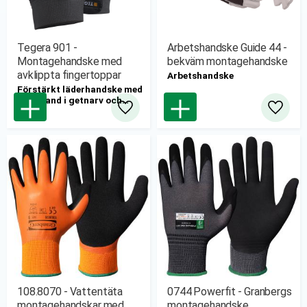
Tegera 901 -
Arbetshandske Guide 44 -
Montagehandske med
bekväm montagehandske
avklippta fingertoppar
Arbetshandske
Förstärkt läderhandske med
innerhand i getnarv och
neopren på ovandelen.
Lägg till i favoriter
Lägg til
108.8070 - Vattentäta
0744 Powerfit - Granbergs
montagehandskar med
montagehandske