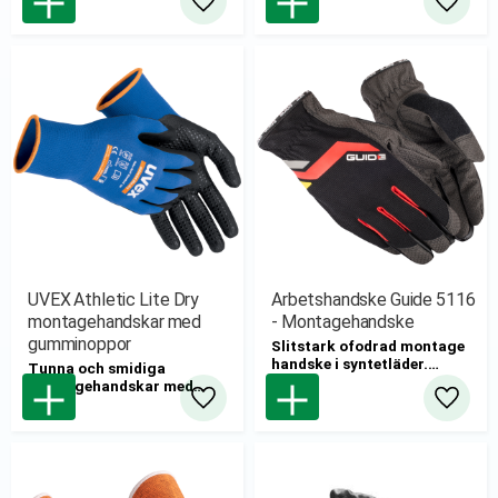
Lägg till i favoriter
Lägg til
UVEX Athletic Lite Dry
Arbetshandske Guide 5116
montagehandskar med
- Montagehandske
gumminoppor
Slitstark ofodrad montage
handske i syntetläder.
Tunna och smidiga
Ersätter Guide 16 montage
montagehandskar med
nitrilnoppor i handflatan för
Lägg till i favoriter
Lägg til
ökat grepp.