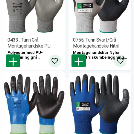
0433 , Tunn Grå
0755, Tunn Svart/Grå
Montagehandske PU
Montagehandske Nitril
Polyester med PU-
Montagehandskar Nylon
beläggning grå
med nitrilskumbeläggning.
12st/bunt
12st/bunt
Lägg till i favoriter
Lägg til
pris/par
pris/par