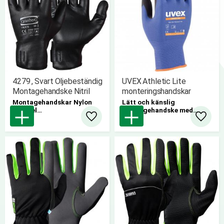
4279 , Svart Oljebeständig
UVEX Athletic Lite
Montagehandske Nitril
monteringshandskar
Montagehandskar Nylon
Lätt och känslig
med hel
montagehandske med
nitrilmikroskumbeläggning.
mycket goda ventilerande
Lägg till i favoriter
Lägg til
12st/bunt
egenskaper.
pris/par