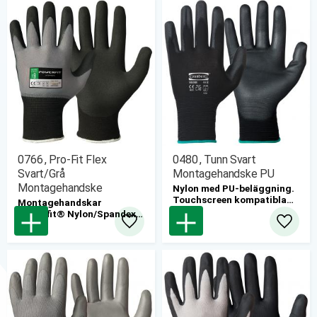
pris/par
0766 , Pro-Fit Flex
0480 , Tunn Svart
Svart/Grå
Montagehandske PU
Montagehandske
Nylon med PU-beläggning.
Touchscreen kompatibla
Montagehandskar
12st/bunt
Powerfit® Nylon/Spandex®
pris/par
med mikrokapillär
Lägg till i favoriter
Lägg til
nitrilskumbeläggning
12st/bunt
pris/par