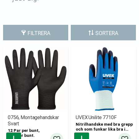
FILTRERA
SORTERA
0756, Montagehandskar
UVEX Unilite 7710F
Svart
Nitrilhandske med bra grepp
och som funkar lika bra i
12 Par per bunt,
torra som i fuktig eller oljig
Pris per bunt.
miljö