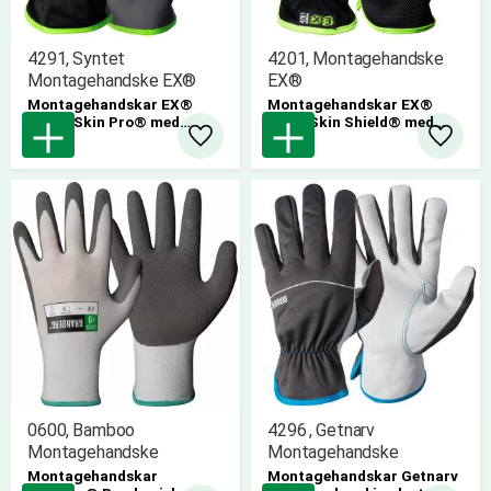
4291, Syntet
4201, Montagehandske
Montagehandske EX®
EX®
Montagehandskar EX®
Montagehandskar EX®
MacroSkin Pro® med
MicroSkin Shield® med
ovanhand i polyester.
greppmönster. Ovanhand i
Lägg till i favoriter
Lägg til
12st/bunt
Polyester. Touch screen
pris/par
kompatibla.
12st/bunt
pris/par
0600, Bamboo
4296 , Getnarv
Montagehandske
Montagehandske
Montagehandskar
Montagehandskar Getnarv