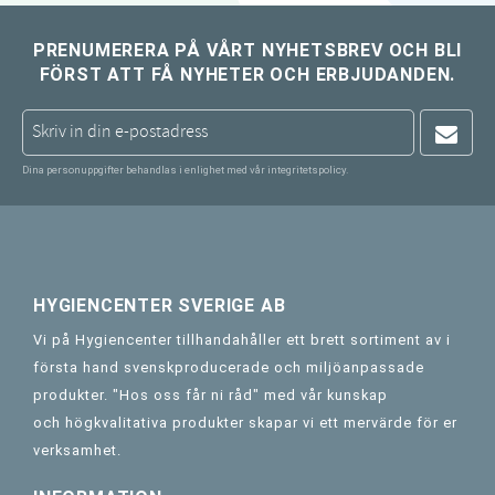
PRENUMERERA PÅ VÅRT NYHETSBREV OCH BLI
FÖRST ATT FÅ NYHETER OCH ERBJUDANDEN.
Dina personuppgifter behandlas i enlighet med vår
integritetspolicy
.
HYGIENCENTER SVERIGE AB
Vi på Hygiencenter tillhandahåller ett brett sortiment av i
första hand svenskproducerade och miljöanpassade
produkter. "Hos oss får ni råd" med vår kunskap
och högkvalitativa produkter skapar vi ett mervärde för er
verksamhet.