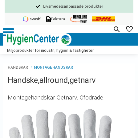
Livsmedelsanpassade produkter
Meny
Faktura
FA
Miljöprodukter för industri, hygien & fastigheter
HANDSKAR
MONTAGEHANDSKAR
Handske,allround,getnarv
Montagehandskar Getnarv. Ofodrade.