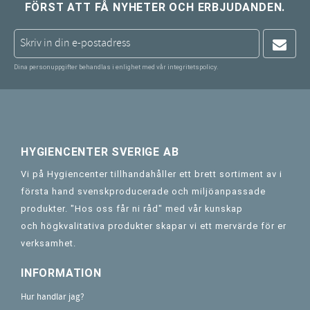
FÖRST ATT FÅ NYHETER OCH ERBJUDANDEN.
Dina personuppgifter behandlas i enlighet med vår
integritetspolicy
.
HYGIENCENTER SVERIGE AB
Vi på Hygiencenter tillhandahåller ett brett sortiment av i
första hand svenskproducerade och miljöanpassade
produkter. "Hos oss får ni råd" med vår kunskap
och högkvalitativa produkter skapar vi ett mervärde för er
verksamhet.
INFORMATION
Hur handlar jag?