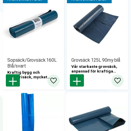
6rl/kartong
Sopsäck/Grovsäck 160L
Grovsäck 125L 90my blå
Blå/svart
​Vår starkaste grovsäck,
anpassad för kraftiga
​Kraftig bygg och
påfrestningar inom bygg
industrisäck, mycket
och industri som avfall inom
resistent mot stick- och
Lägg till i favoriter
Lägg til
dessa kategorier medför.
rivskador, tack vare sin
tjocklek.
12rullar/kartong