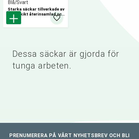
Blå/Svart
​Starka säckar tillverkade av
flera skikt återinsamlad och
återvunnen LD-polyeten.
Lägg till i favoriter
Passar för tungt avfall. Blå
utsida och svart insida.
Dessa säckar är gjorda för
tunga arbeten.
PRENUMERERA PÅ VÅRT NYHETSBREV OCH BLI