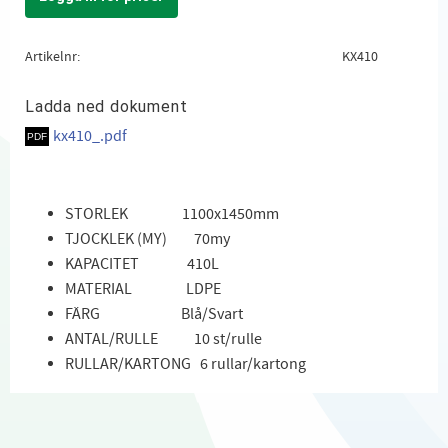
Lägg till i favoriter
Artikelnr
KX410
Ladda ned dokument
kx410_.pdf
STORLEK 1100x1450mm
TJOCKLEK (MY) 70my
KAPACITET 410L
MATERIAL LDPE
FÄRG Blå/Svart
ANTAL/RULLE 10 st/rulle
RULLAR/KARTONG 6 rullar/kartong