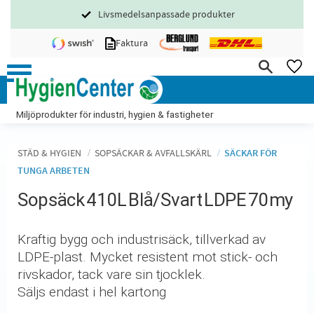
Livsmedelsanpassade produkter
Meny
Faktura
FA
Miljöprodukter för industri, hygien & fastigheter
STÄD & HYGIEN
SOPSÄCKAR & AVFALLSKÄRL
SÄCKAR FÖR
TUNGA ARBETEN
Sopsäck 410L Blå/Svart LDPE 70my
Kraftig bygg och industrisäck, tillverkad av
LDPE-plast. Mycket resistent mot stick- och
rivskador, tack vare sin tjocklek.
Säljs endast i hel kartong