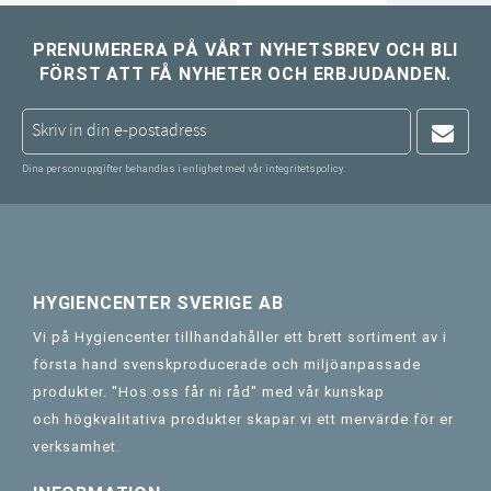
PRENUMERERA PÅ VÅRT NYHETSBREV OCH BLI
FÖRST ATT FÅ NYHETER OCH ERBJUDANDEN.
Dina personuppgifter behandlas i enlighet med vår
integritetspolicy
.
HYGIENCENTER SVERIGE AB
Vi på Hygiencenter tillhandahåller ett brett sortiment av i
första hand svenskproducerade och miljöanpassade
produkter. "Hos oss får ni råd" med vår kunskap
och högkvalitativa produkter skapar vi ett mervärde för er
verksamhet.