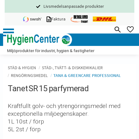
Livsmedelsanpassade produkter
Meny
Faktura
FA
Miljöprodukter för industri, hygien & fastigheter
STÄD & HYGIEN
STÄD-, TVÄTT- & DISKKEMIKALIER
RENGÖRINGSMEDEL
TANA & GREENCARE PROFESSIONAL
Tanet SR 15 parfymerad
Kraftfullt golv- och ytrengöringsmedel med
exceptionella miljöegenskaper.
1L 10st / förp
5L 2st / förp