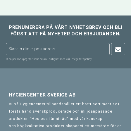
PRENUMERERA PÅ VÅRT NYHETSBREV OCH BLI
FÖRST ATT FÅ NYHETER OCH ERBJUDANDEN.
Dina personuppgifter behandlas i enlighet med vår
integritetspolicy
.
HYGIENCENTER SVERIGE AB
Vi på Hygiencenter tillhandahåller ett brett sortiment av i
första hand svenskproducerade och miljöanpassade
produkter. "Hos oss får ni råd" med vår kunskap
och högkvalitativa produkter skapar vi ett mervärde för er