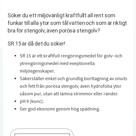
Söker du ett miljövänligt kraftfullt all rent som
funkar till alla ytor som tål vatten och som är riktigt
bra för stengolv, även porösa stengolv?
SR 15 är då det du söker!
SR 15 är ett kraftfull rengöringsmedel för golv- och
ytrengöringsmedel med exeptionella
miljöegenskaper.
Säkerställer enkel och grundlig borttagning av smuts
och fett från porösa stengolv, även hydrofoba ytor
såsom pur, utan att lämna strimmor eller ränder.
pH 9 (konc).
Ger god ekonomi genom hög spädning.