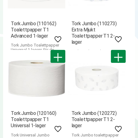
Tork Jumbo (110162)
Tork Jumbo (110273)
Toalettpapper T1
Extra Mjukt
Advanced 1-lager
Toalettpapper T1 2-
lager
Lägg till i favoriter
Lägg till i
Tork Jumbo Toalettpapper
Universal 1-lagers för de
Tork Jumbo toalettpapper
grundläggande behoven i ett
med 2 lager Premium
toalettutrymme. 500m/rl,
360m/rl, 6rl/fp
6rl/fp
Tork Jumbo (120160)
Tork Jumbo (120272)
Toalettpapper T1
Toalettpapper T1 2-
Universal 1-lager
lager
Lägg till i favoriter
Lägg till i
Tork Universal Jumbo
Tork Jumbo toalettpapper