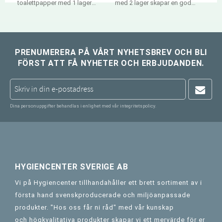
toalettpapper med 1 lager
med 2 lager skapar en god
tillgodoser de
balans mellan kostnad och
grundläggande behoven i ett
prestanda. 360m/rl, 6rl/fp
toalettutrymme. 480m/rl,
6rl/fp
PRENUMERERA PÅ VÅRT NYHETSBREV OCH BLI
FÖRST ATT FÅ NYHETER OCH ERBJUDANDEN.
Dina personuppgifter behandlas i enlighet med vår
integritetspolicy
.
HYGIENCENTER SVERIGE AB
Vi på Hygiencenter tillhandahåller ett brett sortiment av i
första hand svenskproducerade och miljöanpassade
produkter. "Hos oss får ni råd" med vår kunskap
och högkvalitativa produkter skapar vi ett mervärde för er