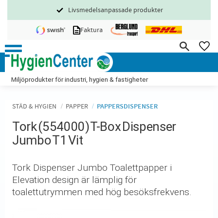
Livsmedelsanpassade produkter
Meny
Faktura
FA
Miljöprodukter för industri, hygien & fastigheter
STÄD & HYGIEN
PAPPER
PAPPERSDISPENSER
Tork (554000) T-Box Dispenser
Jumbo T1 Vit
​Tork Dispenser Jumbo Toalettpapper i
Elevation design är lämplig för
toalettutrymmen med hög besöksfrekvens.