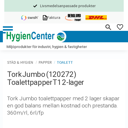
Livsmedelsanpassade produkter
Meny
Faktura
FA
Miljöprodukter för industri, hygien & fastigheter
STÄD & HYGIEN
PAPPER
TOALETT
Tork Jumbo (120272)
Toalettpapper T1 2-lager
Tork Jumbo toalettpapper med 2 lager skapar
en god balans mellan kostnad och prestanda.
360m/rl, 6rl/fp