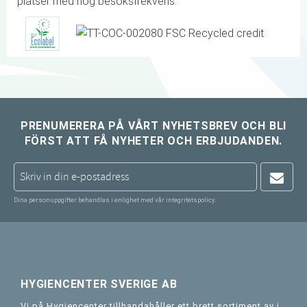
platser med hög besöksfrekvens.
PRENUMERERA PÅ VÅRT NYHETSBREV OCH BLI
FÖRST ATT FÅ NYHETER OCH ERBJUDANDEN.
Dina personuppgifter behandlas i enlighet med vår
integritetspolicy
.
HYGIENCENTER SVERIGE AB
Vi på Hygiencenter tillhandahåller ett brett sortiment av i