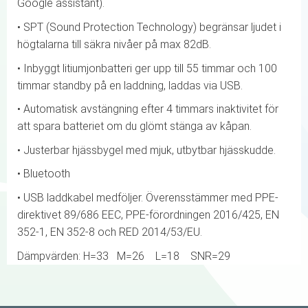
Google assistant).
• SPT (Sound Protection Technology) begränsar ljudet i
högtalarna till säkra nivåer på max 82dB.
• Inbyggt litiumjonbatteri ger upp till 55 timmar och 100
timmar standby på en laddning, laddas via USB.
• Automatisk avstängning efter 4 timmars inaktivitet för
att spara batteriet om du glömt stänga av kåpan.
• Justerbar hjässbygel med mjuk, utbytbar hjässkudde.
• Bluetooth
• USB laddkabel medföljer. Överensstämmer med PPE-
direktivet 89/686 EEC, PPE-förordningen 2016/425, EN
352-1, EN 352-8 och RED 2014/53/EU.
Dämpvärden: H=33 M=26 L=18 SNR=29