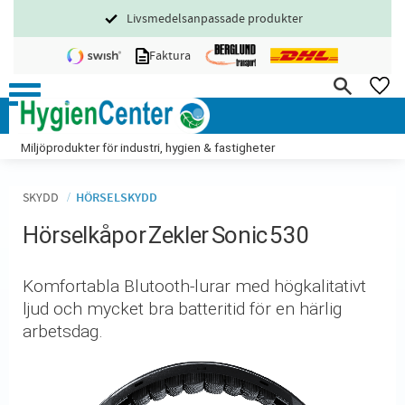
Livsmedelsanpassade produkter
Meny
Faktura
FA
Miljöprodukter för industri, hygien & fastigheter
SKYDD
HÖRSELSKYDD
Hörselkåpor Zekler Sonic 530
Komfortabla Blutooth-lurar med högkalitativt
ljud och mycket bra batteritid för en härlig
arbetsdag.