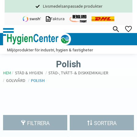
Livsmedelsanpassade produkter
Meny
Faktura
FA
Miljöprodukter för industri, hygien & fastigheter
Polish
HEM
STÄD & HYGIEN
STÄD-, TVÄTT- & DISKKEMIKALIER
GOLVVÅRD
POLISH
FILTRERA
SORTERA