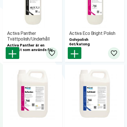
Activa Panther
Activa Eco Bright Polish
Tvättpolish/Underhåll
Golvpolish
6st/katong
Activa Panther är en
produkt som används för
dagligt eller periodiskt
Lägg till i favoriter
Lägg til
underhåll av polishbelagda
golv.
6 st/kartong