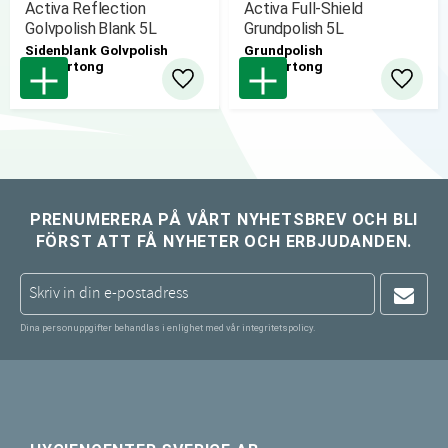
Activa Reflection
Activa Full-Shield
Golvpolish Blank 5L
Grundpolish 5L
Sidenblank Golvpolish
Grundpolish
2st/kartong
2st/kartong
Lägg till i favoriter
Lägg til
PRENUMERERA PÅ VÅRT NYHETSBREV OCH BLI
FÖRST ATT FÅ NYHETER OCH ERBJUDANDEN.
Dina personuppgifter behandlas i enlighet med vår
integritetspolicy
.