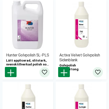
Hunter Golvpolish 5L-PLS
Activa Velvet Golvpolish
Sidenblank
Lätt applicerad, slitstark,
svensktillverkad polish som
Golvpolish
ger en blank och lättstädad
6st/kartong
yta.
Lägg till i favoriter
Lägg til