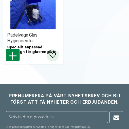
Padelvagn Glas
Hygiencenter
Speciellt anpassad
städvagn för glasrengöring
av padelhallar.
Lägg till i favoriter
PRENUMERERA PÅ VÅRT NYHETSBREV OCH BLI
FÖRST ATT FÅ NYHETER OCH ERBJUDANDEN.
Dina personuppgifter behandlas i enlighet med vår
integritetspolicy
.