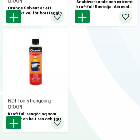
ORAPI
Snabbverkande och extremt
kraftfull Rostolja. Aerosol
Orange Solvent är ett
650ml. Smart Nozzle.
utmärkt val för borttagning
12st/kartong
av limrester efter tejp och
Lägg till i favoriter
Lägg til
dekaler. Rengör och
avfettar ytor. Aerosol 650ml
12st/kartong
NDI Torr ytrengöring-
ORAPI
Kraftfull rengöring som
lämnar en helt ren och torr
yta . Aerosol 650ml
Lägg till i favoriter
12st/kartong