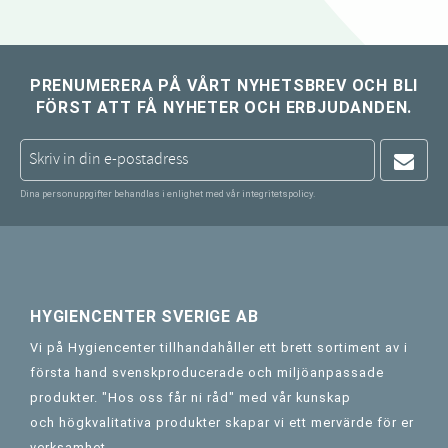
PRENUMERERA PÅ VÅRT NYHETSBREV OCH BLI
FÖRST ATT FÅ NYHETER OCH ERBJUDANDEN.
Dina personuppgifter behandlas i enlighet med vår
integritetspolicy
.
HYGIENCENTER SVERIGE AB
Vi på Hygiencenter tillhandahåller ett brett sortiment av i
första hand svenskproducerade och miljöanpassade
produkter. "Hos oss får ni råd" med vår kunskap
och högkvalitativa produkter skapar vi ett mervärde för er
verksamhet.