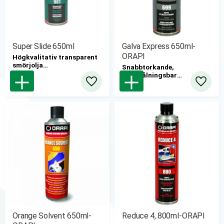
Super Slide 650ml
Galva Express 650ml-
ORAPI
Högkvalitativ transparent
smörjolja
Snabbtorkande,
12st/kartong
övermålningsbar
kallgalvanisering med en
Lägg till i favoriter
Lägg til
nyans som ligger nära
industrigalv för bra
resultat. Aerosol 650ml.
12st/kartong
Orange Solvent 650ml-
Reduce 4, 800ml-ORAPI