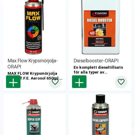
Max Flow Krypsmörjolja-
Dieselbooster-ORAPI
ORAPI
En komplett dieseltillsats
för alla typer av
MAX FLOW Krypsmörjolja
dieselmotorer. Den rengör
med P.T.F.E. Aerosol 650ml.
och smörjer hela
Smart Nozzle.
Lägg till i favoriter
Lägg til
bränslesystemet och den
12st/kartong
förhindrar uppkomst av
4x4L/kartong
alger i tanken.