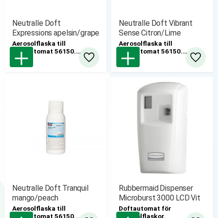
Neutralle Doft
Neutralle Doft Vibrant
Expressions apelsin/grape
Sense Citron/Lime
Aerosolflaska till
Aerosolflaska till
doftautomat 56150.
doftautomat 56150.
Innehåller minst 3400
Innehåller minst 3400
Lägg till i favoriter
Lägg til
sprayningar (upp till 4-5
sprayningar (upp till 4-5
månaders användning)
månaders användning)
12st/krt
12st/krt
Neutralle Doft Tranquil
Rubbermaid Dispenser
mango/peach
Microburst 3000 LCD Vit
Aerosolflaska till
​Doftautomat för
doftautomat 56150.
aerosolflaskor.