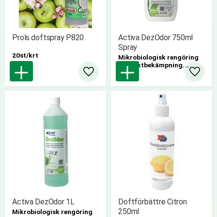
Prols doftspray P820
Activa DezOdor 750ml
Spray
20st/krt
Mikrobiologisk rengöring
och luktbekämpning.
9 st/kartong
Lägg till i favoriter
Lägg til
Activa DezOdor 1L
Doftförbättre Citron
250ml
Mikrobiologisk rengöring