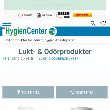
75% svenskt sortiment
Meny
Faktura
FA
Miljöprodukter för industri, hygien & fastigheter
Lukt- & Odörprodukter
HEM
STÄD & HYGIEN
LUKT- & ODÖRPRODUKTER
FILTRERA
SORTERA