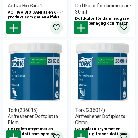
Activa Bio Sani 1L
Doftkulor för dammsugare
30 ml
ACTIVA BIO SANI är en 6-i-1
produkt som ger en effektiv
Doftkulor för dammsugare
och komplett rengöring.
ger en behaglig och fräsch
6 st/kartong
doft varje gång du
Lägg till i favoriter
Lägg til
dammsuger.
Tork (236015)
Tork (236014)
Airfreshener Doftplatta
Airfreshener Doftplatta
Blom
Citron
Ge toalettutrymmet en
Ge toalettutrymmet en
fräsch doft som sprejas
långvarig fräsch doft med