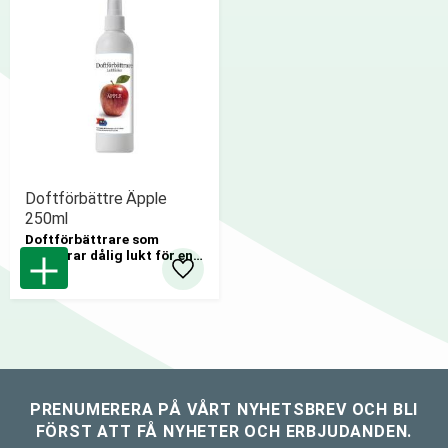
Doftförbättre Äpple
250ml
Doftförbättrare som
maskerar dålig lukt för en
fräschare innermiljö.
Lägg till i favoriter
12st/krt
PRENUMERERA PÅ VÅRT NYHETSBREV OCH BLI
FÖRST ATT FÅ NYHETER OCH ERBJUDANDEN.