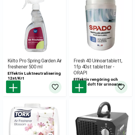
Kiilto Pro Spring Garden Air
Fresh 40 Urinoartablett,
freshener 500 ml
1fp 40st tabletter -
ORAPI
Effektiv Luktneutralisering
12st/Krt
Effektiv rengöring och
fräsch doft för urinoarer
40st
Lägg till i favoriter
Lägg til