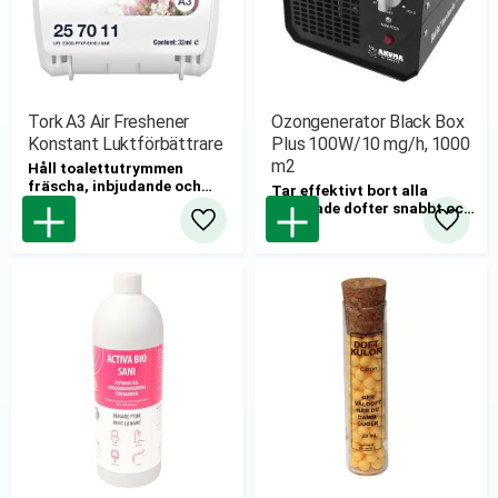
Tork A3 Air Freshener
Ozongenerator Black Box
Konstant Luktförbättrare
Plus 100W/10 mg/h, 1000
m2
Håll toalettutrymmen
fräscha, inbjudande och
Tar effektivt bort alla
professionella med inbyggd
oönskade dofter snabbt och
odörneutraliserare som
effektivt upp till 1000Kvm.
Lägg till i favoriter
Lägg til
effektivt neutraliserar dålig
lukt.