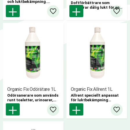
och luktbekämpning.
Doftförbättrare som
12 st/kartong
maskerar dålig lukt för en
fräschare innermiljö.
Lägg till i favoriter
Lägg til
12st/krt
Organic Fix Odörätare 1L
Organic Fix Allrent 1L
Odörsanerare som används
Allrent speciellt anpassat
runt toaletter, urinoarer,
för luktbekämpning
badkar, golvbrunnar,
12 st/kartong
sopkärl mm.Kan även
Lägg till i favoriter
Lägg til
användas på mattor, textila
ytor och möbler
12 st/kartong