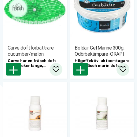
Curve doftförbättrare
Boldair Gel Marine 300g,
cucumber/melon
Odörbekämpare-ORAPI
Curve har en fräsch doft
Högeffektiv luktborttagare
som räcker länge,
med fräsch marin doft.
miljövänlig och 100%
6st/fp
Lägg till i favoriter
Lägg til
återvinningsbar.