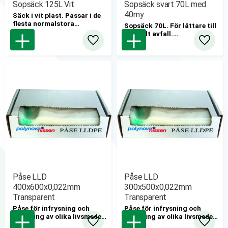
Sopsäck 125L Vit
Sopsäck svart 70L med
40my
Säck i vit plast. Passar i de
flesta normalstora
Sopsäck 70L. För lättare till
säckhållare.
normalt avfall.
25st/rulle
Lägg till i favoriter
Lägg til
6rullar/kartong
Påse LLD
Påse LLD
400x600x0,022mm
300x500x0,022mm
Transparent
Transparent
Påse för infrysning och
Påse för infrysning och
förvaring av olika livsmedel.
förvaring av olika livsmedel.
1000st/krt
2000st/krt
Lägg till i favoriter
Lägg til