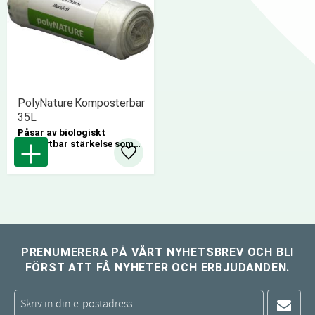
PolyNature Komposterbar
35L
​Påsar av biologiskt
nedbrytbar stärkelse som
tillåter kompostering utan
Lägg till i favoriter
någon åverkan på djur- eller
växtriket.
PRENUMERERA PÅ VÅRT NYHETSBREV OCH BLI
FÖRST ATT FÅ NYHETER OCH ERBJUDANDEN.