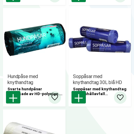
Hundpåse med
Soppåsar med
knythandtag
knythandtag 30L blå HD
Svarta hundpåsar
Soppåsar med knythandtag
tillverkade av HD-polyeten.
för hushållavfall
Med praktiska knythandtag
50rl/krt
Lägg till i favoriter
Lägg til
för enklare hantering.
50 rl/kartong