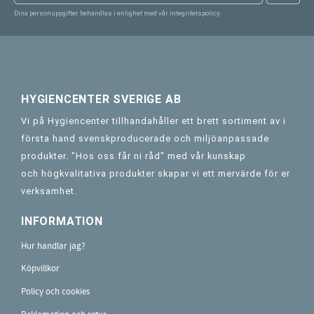
Dina personuppgifter behandlas i enlighet med vår
integritetspolicy
.
HYGIENCENTER SVERIGE AB
Vi på Hygiencenter tillhandahåller ett brett sortiment av i
första hand svenskproducerade och miljöanpassade
produkter. "Hos oss får ni råd" med vår kunskap
och högkvalitativa produkter skapar vi ett mervärde för er
verksamhet.
INFORMATION
Hur handlar jag?
Köpvillkor
Policy och cookies