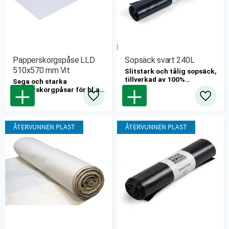
Papperskorgspåse LLD
Sopsäck svart 240L
510x570 mm Vit
Slitstark och tålig sopsäck,
tillverkad av 100%
Sega och starka
återinsamlad och
papperskorgpåsar för bl.a
återvunnen LDPE.
kontor och offentliga
Lägg till i favoriter
Lägg til
10st/rl, 8rl/krt
miljöer med höga
kvalitetskrav
Pris för hel kartong
ÅTERVUNNEN PLAST
ÅTERVUNNEN PLAST