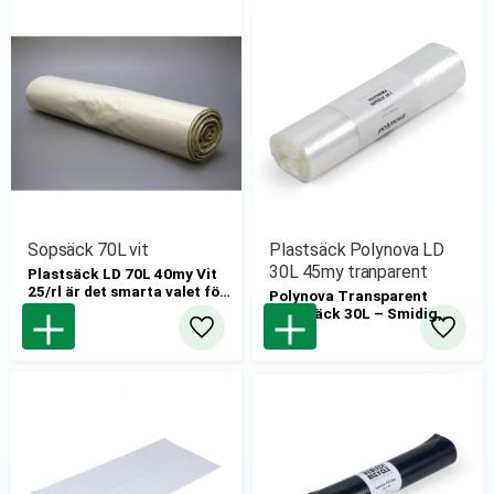
Sopsäck 70L vit
Plastsäck Polynova LD
30L 45my tranparent
Plastsäck LD 70L 40my Vit
25/rl är det smarta valet för
Polynova Transparent
dig som söker en stark,
Plastsäck 30L – Smidig,
flexibel och diskret sopsäck
slitstark och miljövänlig
Lägg till i favoriter
Lägg til
för både hushåll och
yrkesmiljöer