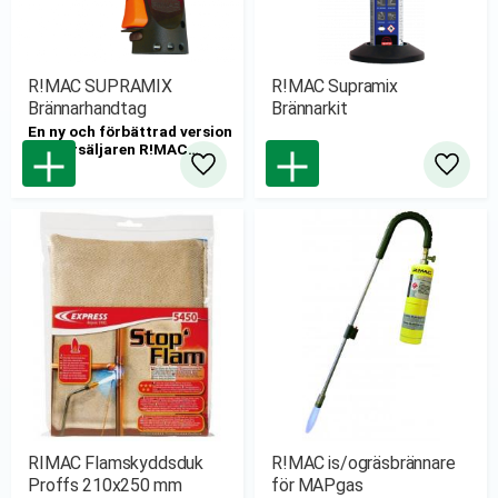
R!MAC SUPRAMIX
R!MAC Supramix
Brännarhandtag
Brännarkit
En ny och förbättrad version
av storsäljaren R!MAC
Mixgas-brännarhandtag
Lägg till i favoriter
Lägg til
med artikelnummer 503500
RIMAC Flamskyddsduk
R!MAC is/ogräsbrännare
Proffs 210x250 mm
för MAPgas