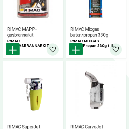
RIMAC MAPP-
RIMAC Mixgas
gasbrännarkit
butan/propan 330g
R!MAC
R!MAC MIXGAS
MAPGASBRÄNNARKIT
Butan/Propan 330g till
R!MAC SUPRAMIX
Lägg till i favoriter
Lägg til
Brännarhandtag.
RIMAC SuperJet
RIMAC CurveJet