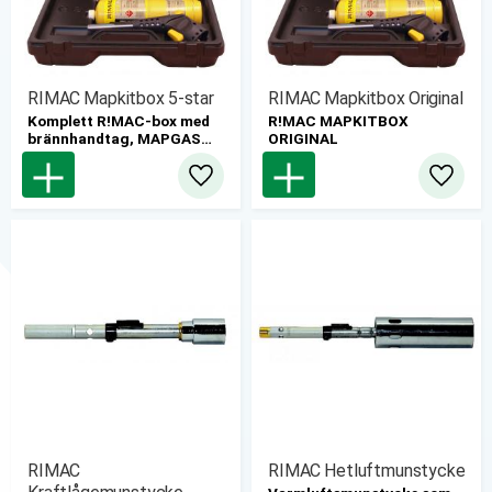
RIMAC Mapkitbox 5-star
RIMAC Mapkitbox Original
Komplett R!MAC-box med
R!MAC MAPKITBOX
brännhandtag, MAPGAS
ORIGINAL
och 5 olika munstycken.
Lägg till i favoriter
Lägg til
RIMAC
RIMAC Hetluftmunstycke