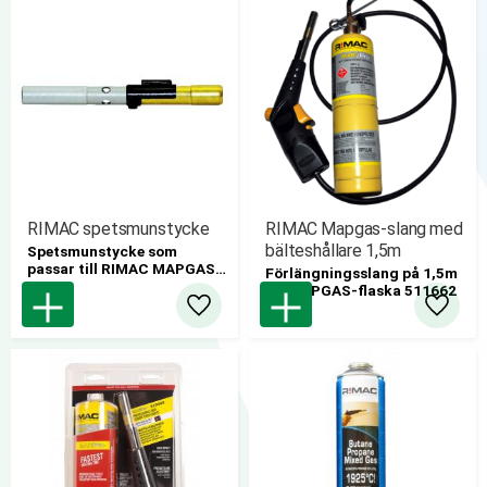
RIMAC spetsmunstycke
RIMAC Mapgas-slang med
bälteshållare 1,5m
Spetsmunstycke som
passar till RIMAC MAPGAS-
Förlängningsslang på 1,5m
brännare 510400
till MAPGAS-flaska 511662
Lägg till i favoriter
Lägg til