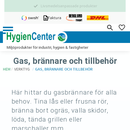
75% svenskt sortiment
Meny
Faktura
FA
Miljöprodukter för industri, hygien & fastigheter
Gas, brännare och tillbehör
HEM
VERKTYG
GAS, BRÄNNARE OCH TILLBEHÖR
Här hittar du gasbrännare för alla
behov. Tina lås eller frusna rör,
bränna bort ogräs, valla skidor,
löda, tända grillen eller
marschaller mm.