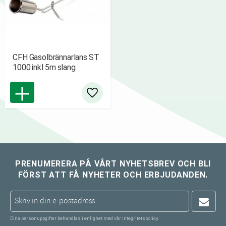
CFH Gasolbrännarlans ST
1000 inkl 5m slang
Lägg till i favoriter
PRENUMERERA PÅ VÅRT NYHETSBREV OCH BLI
FÖRST ATT FÅ NYHETER OCH ERBJUDANDEN.
Dina personuppgifter behandlas i enlighet med vår
integritetspolicy
.