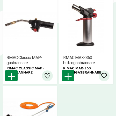
RMAC Classic MAP-
RMAC MAX-860
gasbrännare
butangasbrännare
R!MAC CLASSIC MAP-
R!MAC MAX-860
GASBRÄNNARE
BUTANGASBRÄNNARE
Lägg till i favoriter
Lägg til