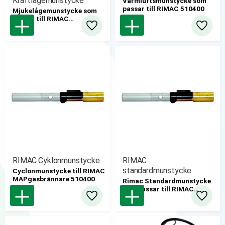
Kraftlågemunstycke
Varmluftsmunstycke som
passar till RIMAC 510400
Mjukelågemunstycke som
passar till RIMAC
Mapgaskit 510400
Lägg till i favoriter
Lägg til
RIMAC Cyklonmunstycke
RIMAC
standardmunstycke
Cyclonmunstycke till RIMAC
MAPgasbrännare 510400
Rimac Standardmunstycke
som passar till RIMAC
MAPgasbrännare 510400
Lägg till i favoriter
Lägg til