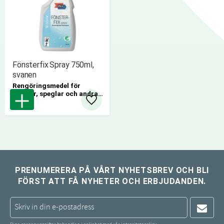
Fönsterfix Spray 750ml,
svanen
Rengöringsmedel för
fönster, speglar och andra
glasytor samt kakel.
Lägg till i favoriter
10 st/kartong
440 st/pall
PRENUMERERA PÅ VÅRT NYHETSBREV OCH BLI
FÖRST ATT FÅ NYHETER OCH ERBJUDANDEN.