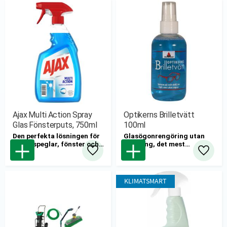
Ajax Multi Action Spray
Optikerns Brilletvätt
Glas Fönsterputs, 750ml
100ml
Den perfekta lösningen för
Glasögonrengöring utan
att få speglar, fönster och
putsning, det mest
andra blanka ytor att
skonsamma sättet att
Lägg till i favoriter
Lägg til
glänsa – utan ränder.
rengöra glasögonen utan
att få repor.
KLIMATSMART