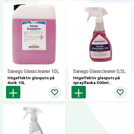
Sanego Glasscleaner 10L
Sanego Glasscleaner 0,5L
Högeffektiv glasputs på
Högeffektiv glasputs på
dunk 10L
sprayflaska 500ml
12st/fp
Lägg till i favoriter
Lägg til