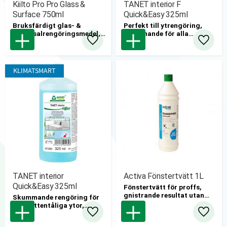
Kiilto Pro Pro Glass &
TANET interior F
Surface 750ml
Quick&Easy 325ml
Bruksfärdigt glas- &
Perfekt till ytrengöring,
universalrengöringsmedel,
skummande för alla
oparfymerat.
vattentåliga ytor, utan färg
Lägg till i favoriter
Lägg til
6 st / kartong
och parfym.
KLIMATSMART
TANET interior
Activa Fönstertvätt 1L
Quick&Easy 325ml
Fönstertvätt för proffs,
gnistrande resultat utan
Skummande rengöring för
ränder.
alla vattentåliga ytor,
6 st/kartong
perfekt till ytrengöring.
Lägg till i favoriter
Lägg til