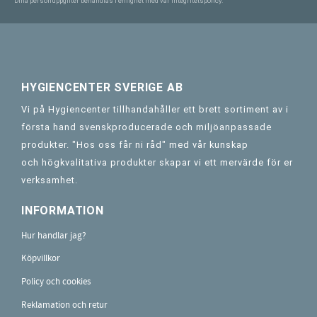
Dina personuppgifter behandlas i enlighet med vår
integritetspolicy
.
HYGIENCENTER SVERIGE AB
Vi på Hygiencenter tillhandahåller ett brett sortiment av i
första hand svenskproducerade och miljöanpassade
produkter. "Hos oss får ni råd" med vår kunskap
och högkvalitativa produkter skapar vi ett mervärde för er
verksamhet.
INFORMATION
Hur handlar jag?
Köpvillkor
Policy och cookies
Reklamation och retur