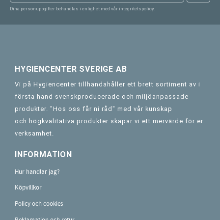
Dina personuppgifter behandlas i enlighet med vår
integritetspolicy
.
HYGIENCENTER SVERIGE AB
Vi på Hygiencenter tillhandahåller ett brett sortiment av i
första hand svenskproducerade och miljöanpassade
produkter. "Hos oss får ni råd" med vår kunskap
och högkvalitativa produkter skapar vi ett mervärde för er
verksamhet.
INFORMATION
Hur handlar jag?
Köpvillkor
Policy och cookies
Reklamation och retur