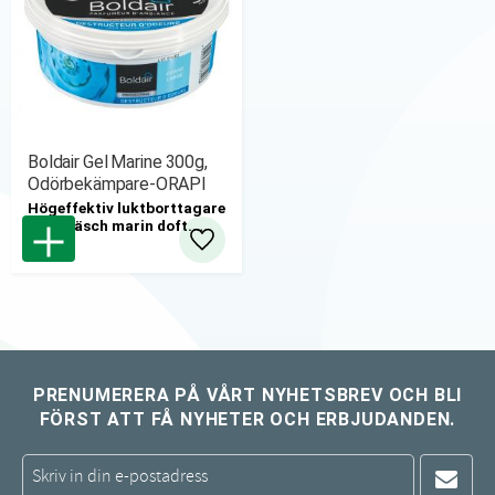
Boldair Gel Marine 300g,
Odörbekämpare-ORAPI
Högeffektiv luktborttagare
med fräsch marin doft.
6st/fp
Lägg till i favoriter
PRENUMERERA PÅ VÅRT NYHETSBREV OCH BLI
FÖRST ATT FÅ NYHETER OCH ERBJUDANDEN.