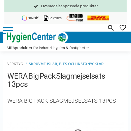
Livsmedelsanpassade produkter
Meny
Faktura
FA
Miljöprodukter för industri, hygien & fastigheter
VERKTYG
SKRUVMEJSLAR, BITS OCH INSEXNYCKLAR
WERA Big Pack Slagmejselsats
13pcs
WERA BIG PACK SLAGMEJSELSATS 13PCS