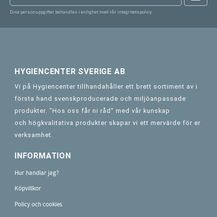
Dina personuppgifter behandlas i enlighet med vår
integritetspolicy
.
HYGIENCENTER SVERIGE AB
Vi på Hygiencenter tillhandahåller ett brett sortiment av i
första hand svenskproducerade och miljöanpassade
produkter. "Hos oss får ni råd" med vår kunskap
och högkvalitativa produkter skapar vi ett mervärde för er
verksamhet.
INFORMATION
Hur handlar jag?
Köpvillkor
Policy och cookies