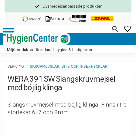
Livsmedelsanpassade produkter
Meny
Faktura
FA
Miljöprodukter för industri, hygien & fastigheter
VERKTYG
SKRUVMEJSLAR, BITS OCH INSEXNYCKLAR
WERA 391 SW Slangskruvmejsel
med böjlig klinga
Slangskruvmejsel med böjlig klinga. Finns i tre
storlekar 6, 7 och 8mm