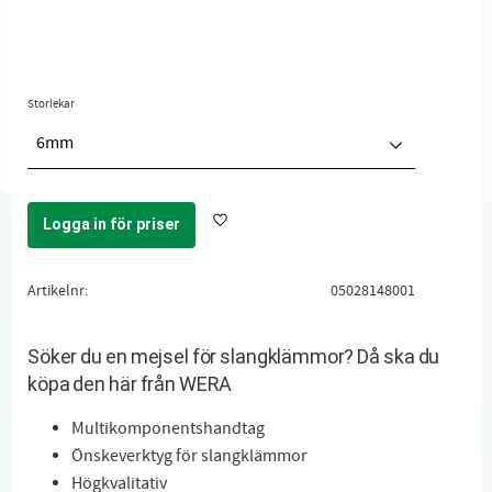
Storlekar
6mm
Logga in för priser
Lägg till i favoriter
Artikelnr
05028148001
Söker du en mejsel för slangklämmor? Då ska du
köpa den här från WERA
Multikomponentshandtag
Önskeverktyg för slangklämmor
Högkvalitativ