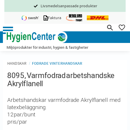
Livsmedelsanpassade produkter
Meny
Faktura
FA
Miljöprodukter för industri, hygien & fastigheter
HANDSKAR
FODRADE VINTERHANDSKAR
8095, Varmfodrad arbetshandske
Akrylflanell
Arbetshandskar varmfodrade Akrylflanell med
latexbeläggning.
12par/bunt
pris/par