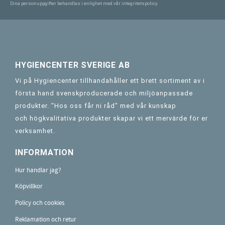
Dina personuppgifter behandlas i enlighet med vår
integritetspolicy
.
HYGIENCENTER SVERIGE AB
Vi på Hygiencenter tillhandahåller ett brett sortiment av i
första hand svenskproducerade och miljöanpassade
produkter. "Hos oss får ni råd" med vår kunskap
och högkvalitativa produkter skapar vi ett mervärde för er
verksamhet.
INFORMATION
Hur handlar jag?
Köpvillkor
Policy och cookies
Reklamation och retur