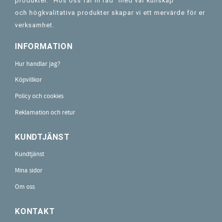
produkter. "Hos oss får ni råd" med vår kunskap
och högkvalitativa produkter skapar vi ett mervärde för er
verksamhet.
INFORMATION
Hur handlar jag?
Köpvillkor
Policy och cookies
Reklamation och retur
KUNDTJÄNST
Kundtjänst
Mina sidor
Om oss
KONTAKT