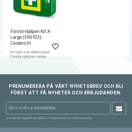
Första Hjälpen Kit X-
Large (390103)-
Cederroth
Lägg till i favoriter
En rejäl och välutrustad
Första Hjälpen-väska
konstruerad i hårdplats för
att hålla damm, fukt och
smuts utanför även i hårda
miljöer.
PRENUMERERA PÅ VÅRT NYHETSBREV OCH BLI
FÖRST ATT FÅ NYHETER OCH ERBJUDANDEN.
Dina personuppgifter behandlas i enlighet med vår
integritetspolicy
.