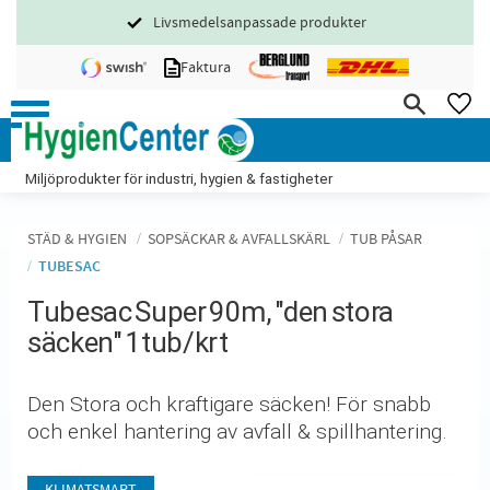
Livsmedelsanpassade produkter
Meny
Faktura
FA
Miljöprodukter för industri, hygien & fastigheter
STÄD & HYGIEN
SOPSÄCKAR & AVFALLSKÄRL
TUB PÅSAR
TUBESAC
Tubesac Super 90m, "den stora
säcken" 1tub/krt
Den Stora och kraftigare säcken! För snabb
och enkel hantering av avfall & spillhantering.