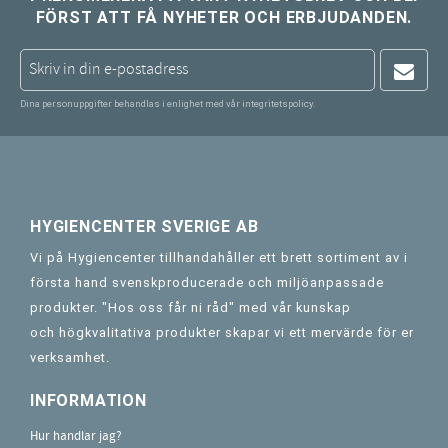
FÖRST ATT FÅ NYHETER OCH ERBJUDANDEN.
Dina personuppgifter behandlas i enlighet med vår
integritetspolicy
.
HYGIENCENTER SVERIGE AB
Vi på Hygiencenter tillhandahåller ett brett sortiment av i
första hand svenskproducerade och miljöanpassade
produkter. "Hos oss får ni råd" med vår kunskap
och högkvalitativa produkter skapar vi ett mervärde för er
verksamhet.
INFORMATION
Hur handlar jag?