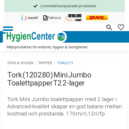
Livsmedelsanpassade produkter
Meny
Faktura
FA
Miljöprodukter för industri, hygien & fastigheter
STÄD & HYGIEN
PAPPER
TOALETT
Tork (120280) Mini Jumbo
Toalettpapper T2 2-lager
Tork Mini Jumbo toalettpapper med 2 lager i
Advanced-kvalitet skapar en god balans mellan
kostnad och prestanda. 170m/rl,12rl/fp