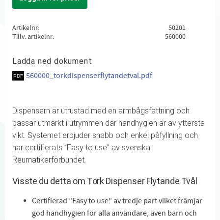
Lägg till i favoriter
Artikelnr
50201
Tillv. artikelnr
560000
Ladda ned dokument
560000_torkdispenserflytandetval.pdf
Dispensern är utrustad med en armbågsfattning och
passar utmärkt i utrymmen där handhygien är av yttersta
vikt. Systemet erbjuder snabb och enkel påfyllning och
har certifierats ”Easy to use” av svenska
Reumatikerförbundet.
Visste du detta om Tork Dispenser Flytande Tvål
Certifierad ”Easy to use” av tredje part vilket främjar
god handhygien för alla användare, även barn och