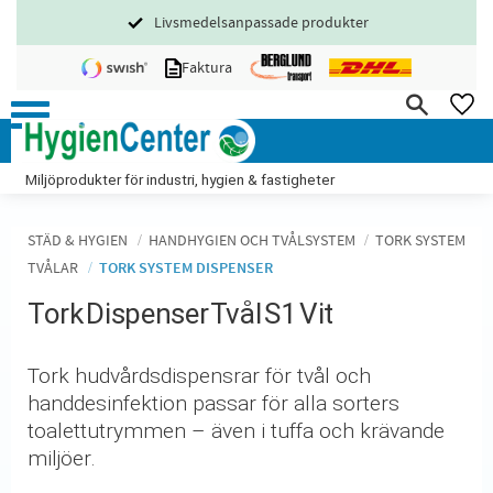
Livsmedelsanpassade produkter
Meny
Faktura
FA
Miljöprodukter för industri, hygien & fastigheter
STÄD & HYGIEN
HANDHYGIEN OCH TVÅLSYSTEM
TORK SYSTEM
TVÅLAR
TORK SYSTEM DISPENSER
Tork Dispenser Tvål S1 Vit
Tork hudvårdsdispensrar för tvål och
handdesinfektion passar för alla sorters
toalettutrymmen – även i tuffa och krävande
miljöer.