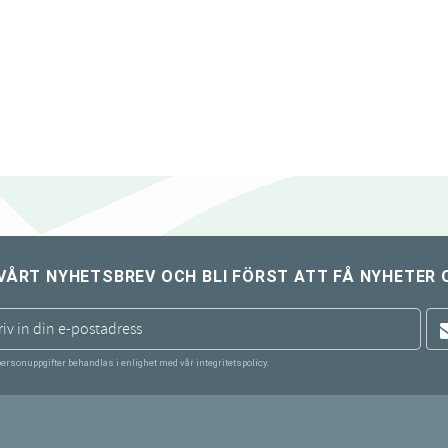
VÅRT NYHETSBREV OCH BLI FÖRST ATT FÅ NYHETER 
personuppgifter behandlas i enlighet med vår
integritetspolicy
.