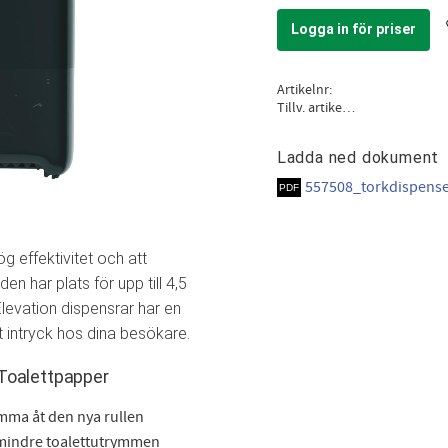
Logga in för priser
Artikelnr
Tillv. artikelnr
Ladda ned dokument
557508_torkdispense
g effektivitet och att
den har plats för upp till 4,5
Elevation dispensrar har en
 intryck hos dina besökare.
 Toalettpapper
omma åt den nya rullen
mindre toalettutrymmen