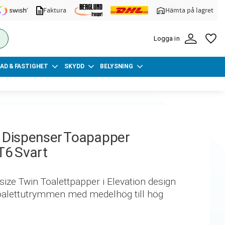
Faktura
Hämta på lagret
FA
Logga in
AD & FASTIGHET
SKYDD
BELYSNING
 Dispenser Toapapper
T6 Svart
ize Twin Toalettpapper i Elevation design
toalettutrymmen med medelhög till hög