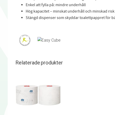
Enkel att fylla på: mindre underhåll
Hög kapacitet – minskat underhåll och minskad risk
Stängd dispenser som skyddar toalettpappret för bä
Relaterade produkter