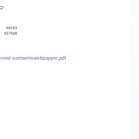
Lägg till i favoriter
69193
557508
rmid-sizetwintoalettpapper.pdf