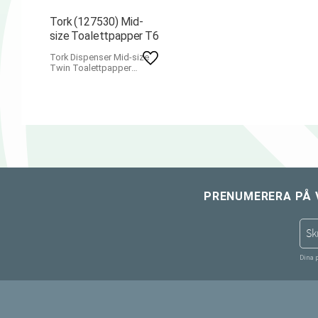
Tork (127530) Mid-
size Toalettpapper T6
​Tork Dispenser Mid-size
Lägg till i favoriter
Twin Toalettpapper
passar perfekt för
toalettutrymmen med låg
till medelhög trafik.
100m/rl, 27rl/fp
PRENUMERERA PÅ 
Dina 