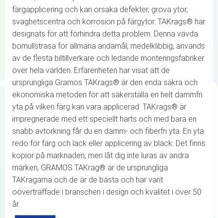
färgapplicering och kan orsaka defekter, grova ytor,
svaghetscentra och korrosion på färgytor. TAKrags® har
designats för att förhindra detta problem. Denna vävda
bomullstrasa för allmäna ändamål, medelklibbig, används
av de flesta biltillverkare och ledande monteringsfabriker
över hela världen. Erfarenheten har visat att de
ursprungliga Gramos TAKrags® är den enda säkra och
ekonomiska metoden för att säkerställa en helt dammfri
yta på vilken färg kan vara applicerad. TAKrags® är
impregnerade med ett speciellt harts och med bara en
snabb avtorkning får du en damm- och fiberfri yta. En yta
redo för färg och lack eller applicering av bläck. Det finns
kopior på marknaden, men låt dig inte luras av andra
märken, GRAMOS TAKrag® är de ursprungliga
TAKragarna och de är de bästa och har varit
oöverträffade i branschen i design och kvalitet i över 50
år.