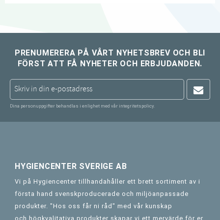
PRENUMERERA PÅ VÅRT NYHETSBREV OCH BLI
FÖRST ATT FÅ NYHETER OCH ERBJUDANDEN.
Dina personuppgifter behandlas i enlighet med vår
integritetspolicy
.
HYGIENCENTER SVERIGE AB
Vi på Hygiencenter tillhandahåller ett brett sortiment av i
första hand svenskproducerade och miljöanpassade
produkter. "Hos oss får ni råd" med vår kunskap
och högkvalitativa produkter skapar vi ett mervärde för er