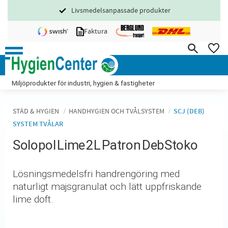
Livsmedelsanpassade produkter
Meny
Faktura
FA
Miljöprodukter för industri, hygien & fastigheter
STÄD & HYGIEN
HANDHYGIEN OCH TVÅLSYSTEM
SCJ (DEB)
SYSTEM TVÅLAR
Solopol Lime 2L Patron DebStoko
Lösningsmedelsfri handrengöring med
naturligt majsgranulat och lätt uppfriskande
lime doft.