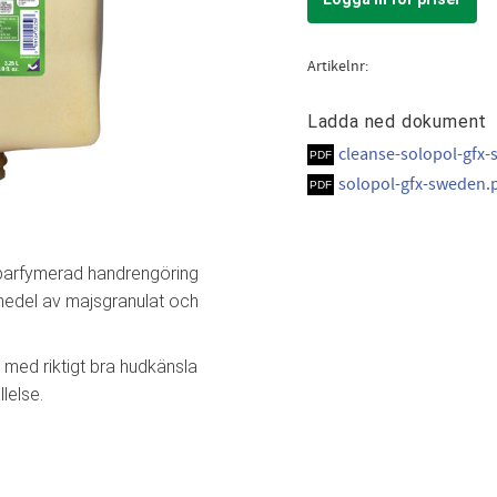
Artikelnr
Ladda ned dokument
cleanse-solopol-gfx-
solopol-gfx-sweden.
parfymerad handrengöring
medel av majsgranulat och
 med riktigt bra hudkänsla
lelse.