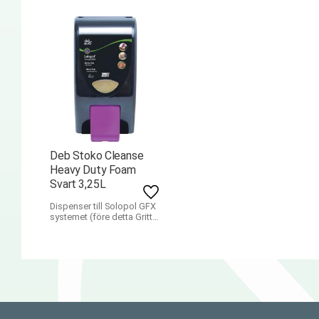
Deb Stoko Cleanse
Heavy Duty Foam
Svart 3,25L
Lägg till i favoriter
Dispenser till Solopol GFX
systemet (före detta Gritty
foam)