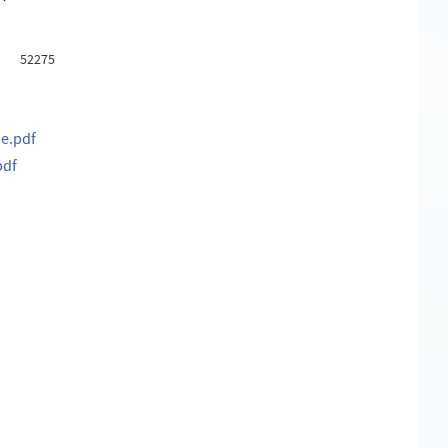
Lägg till i favoriter
52275
se.pdf
pdf