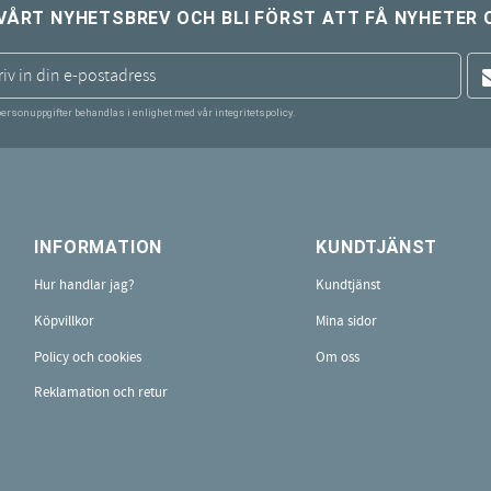
VÅRT NYHETSBREV OCH BLI FÖRST ATT FÅ NYHETER 
personuppgifter behandlas i enlighet med vår
integritetspolicy
.
INFORMATION
KUNDTJÄNST
Hur handlar jag?
Kundtjänst
Köpvillkor
Mina sidor
Policy och cookies
Om oss
Reklamation och retur