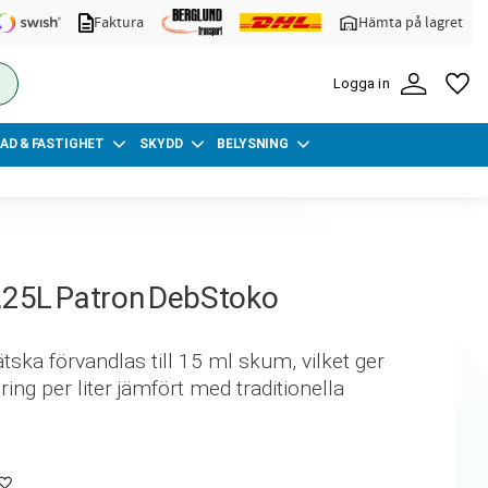
Faktura
Hämta på lagret
FA
Logga in
AD & FASTIGHET
SKYDD
BELYSNING
,25L Patron DebStoko
ska förvandlas till 15 ml skum, vilket ger
g per liter jämfört med traditionella