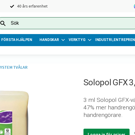
40 års erfarenhet
FÖRSTA HJÄLPEN
HANDSKAR
VERKTYG
INDUSTRI, ENTREPREN
SYSTEM TVÅLAR
Solopol GFX 3
3 ml Solopol GFX-vät
47% mer handrengörin
handrengörare.
Logga in för priser