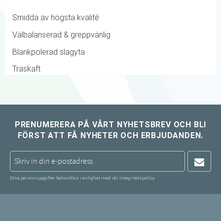
Smidda av högsta kvalité
Välbalanserad & greppvänlig
Blankpolerad slagyta
Träskaft
PRENUMERERA PÅ VÅRT NYHETSBREV OCH BLI
FÖRST ATT FÅ NYHETER OCH ERBJUDANDEN.
Dina personuppgifter behandlas i enlighet med vår
integritetspolicy
.