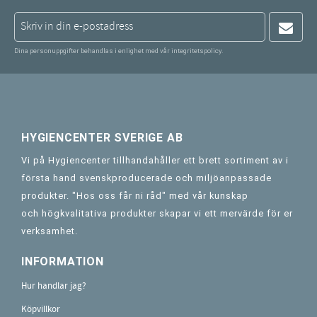
Dina personuppgifter behandlas i enlighet med vår
integritetspolicy
.
HYGIENCENTER SVERIGE AB
Vi på Hygiencenter tillhandahåller ett brett sortiment av i
första hand svenskproducerade och miljöanpassade
produkter. "Hos oss får ni råd" med vår kunskap
och högkvalitativa produkter skapar vi ett mervärde för er
verksamhet.
INFORMATION
Hur handlar jag?
Köpvillkor