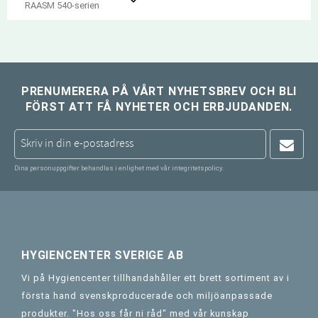
Lägg till i favoriter
RAASM 540-serien
PRENUMERERA PÅ VÅRT NYHETSBREV OCH BLI
FÖRST ATT FÅ NYHETER OCH ERBJUDANDEN.
Dina personuppgifter behandlas i enlighet med vår
integritetspolicy
.
HYGIENCENTER SVERIGE AB
Vi på Hygiencenter tillhandahåller ett brett sortiment av i
första hand svenskproducerade och miljöanpassade
produkter. "Hos oss får ni råd" med vår kunskap