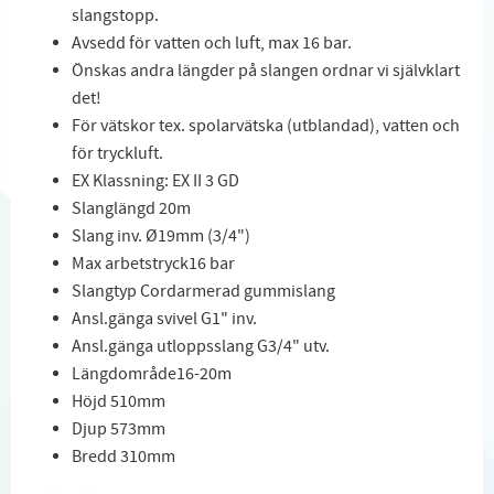
slangstopp.
Avsedd för vatten och luft, max 16 bar.
Önskas andra längder på slangen ordnar vi självklart
det!
För vätskor tex. spolarvätska (utblandad), vatten och
för tryckluft.
EX Klassning: EX II 3 GD
Slanglängd 20m
Slang inv. Ø19mm (3/4")
Max arbetstryck16 bar
Slangtyp Cordarmerad gummislang
Ansl.gänga svivel G1" inv.
Ansl.gänga utloppsslang G3/4" utv.
Längdområde16-20m
Höjd 510mm
Djup 573mm
Bredd 310mm