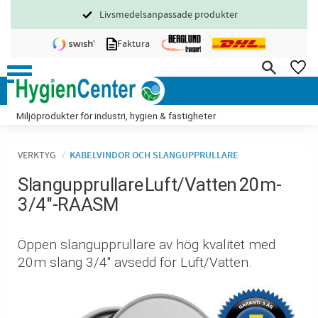
Livsmedelsanpassade produkter
Meny
Faktura
FA
Miljöprodukter för industri, hygien & fastigheter
VERKTYG
KABELVINDOR OCH SLANGUPPRULLARE
Slangupprullare Luft/Vatten 20m-
3/4"-RAASM
Öppen slangupprullare av hög kvalitet med
20m slang 3/4" avsedd för Luft/Vatten.