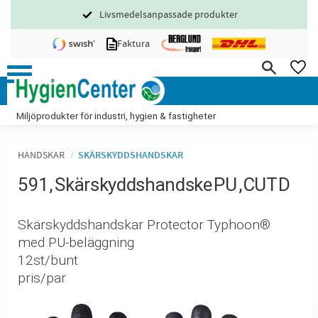
Livsmedelsanpassade produkter
Meny
Faktura
FA
Miljöprodukter för industri, hygien & fastigheter
HANDSKAR
SKÄRSKYDDSHANDSKAR
591, Skärskyddshandske PU ,CUT D
Skärskyddshandskar Protector Typhoon®
med PU-beläggning
12st/bunt
pris/par