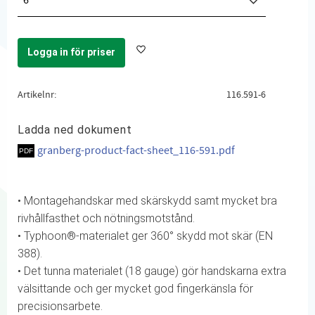
6
Logga in för priser
Lägg till i favoriter
Artikelnr
116.591-6
Ladda ned dokument
granberg-product-fact-sheet_116-591.pdf
• Montagehandskar med skärskydd samt mycket bra
rivhållfasthet och nötningsmotstånd.
• Typhoon®-materialet ger 360° skydd mot skär (EN
388).
• Det tunna materialet (18 gauge) gör handskarna extra
välsittande och ger mycket god fingerkänsla för
precisionsarbete.