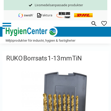
Livsmedelsanpassade produkter
Meny
Faktura
FA
Miljöprodukter för industri, hygien & fastigheter
RUKO Borrsats 1-13mm TiN