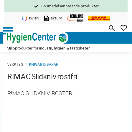
Livsmedelsanpassade produkter
Meny
Faktura
FA
Miljöprodukter för industri, hygien & fastigheter
VERKTYG
KNIVAR & SAXAR
RIMAC Slidkniv rostfri
R!MAC SLIDKNIV ROSTFRI