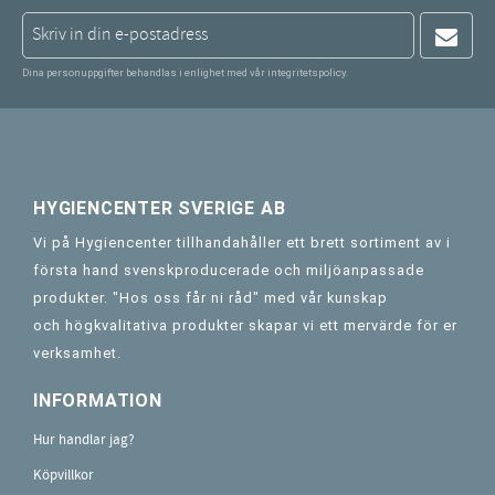
Dina personuppgifter behandlas i enlighet med vår
integritetspolicy
.
HYGIENCENTER SVERIGE AB
Vi på Hygiencenter tillhandahåller ett brett sortiment av i
första hand svenskproducerade och miljöanpassade
produkter. "Hos oss får ni råd" med vår kunskap
och högkvalitativa produkter skapar vi ett mervärde för er
verksamhet.
INFORMATION
Hur handlar jag?
Köpvillkor