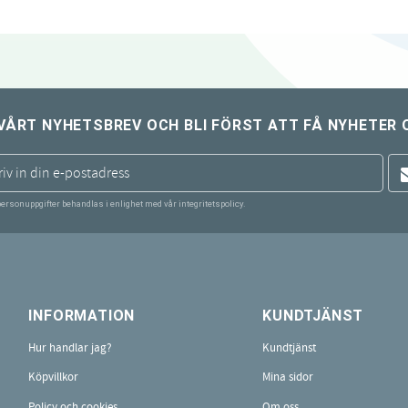
VÅRT NYHETSBREV OCH BLI FÖRST ATT FÅ NYHETER 
personuppgifter behandlas i enlighet med vår
integritetspolicy
.
INFORMATION
KUNDTJÄNST
Hur handlar jag?
Kundtjänst
Köpvillkor
Mina sidor
Policy och cookies
Om oss