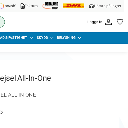
Faktura
Hämta på lagret
FA
Logga in
AD & FASTIGHET
SKYDD
BELYSNING
sel All-In-One
L ALL-IN-ONE
Lägg till i favoriter