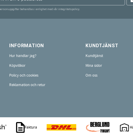
personuppgifter behandlas i enlighet med vår
integritetspolicy
.
INFORMATION
KUNDTJÄNST
Hur handlar jag?
Kundtjänst
Köpvillkor
Mina sidor
Policy och cookies
Om oss
Reklamation och retur
Faktura
H