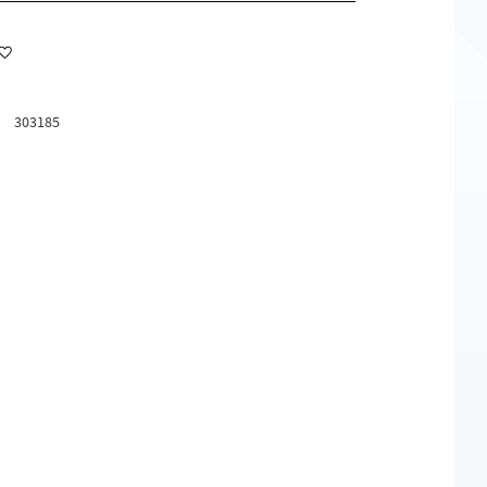
Lägg till i favoriter
303185