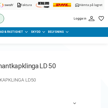
Faktura
Hämta på lagret
FA
Logga in
AD & FASTIGHET
SKYDD
BELYSNING
antkapklinga LD 50
KAPKLINGA LD50