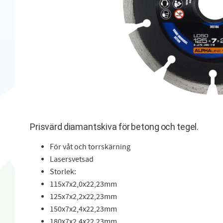
Prisvärd diamantskiva för betong och tegel.
För våt och torrskärning
Lasersvetsad
Storlek:
115x7x2,0x22,23mm
125x7x2,2x22,23mm
150x7x2,4x22,23mm
180x7x2,4x22,23mm