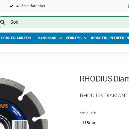
40 års erfarenhet
FÖRSTA HJÄLPEN
HANDSKAR
VERKTYG
INDUSTRI, ENTREPREN
RHODIUS Diam
RHODIUS DIAMANT
Kap och slip
115mm