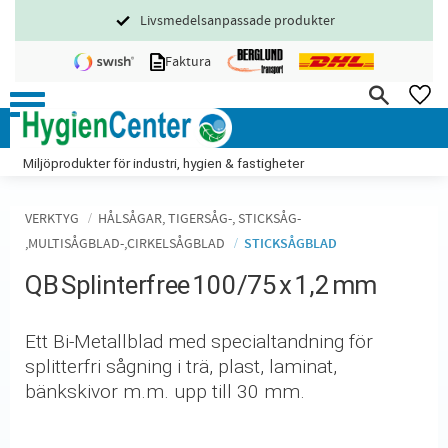
Livsmedelsanpassade produkter
Meny
Faktura
FA
Miljöprodukter för industri, hygien & fastigheter
VERKTYG
HÅLSÅGAR, TIGERSÅG-, STICKSÅG-
,MULTISÅGBLAD-,CIRKELSÅGBLAD
STICKSÅGBLAD
QB Splinterfree 100/75 x 1,2 mm
Ett Bi-Metallblad med specialtandning för
splitterfri sågning i trä, plast, laminat,
bänkskivor m.m. upp till 30 mm.