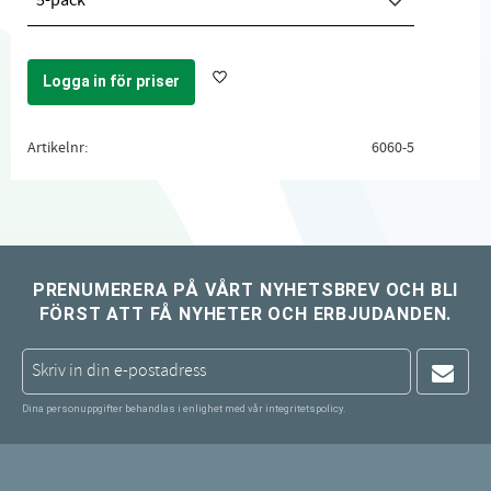
5-pack
Logga in för priser
Lägg till i favoriter
Artikelnr
6060-5
PRENUMERERA PÅ VÅRT NYHETSBREV OCH BLI
FÖRST ATT FÅ NYHETER OCH ERBJUDANDEN.
Dina personuppgifter behandlas i enlighet med vår
integritetspolicy
.