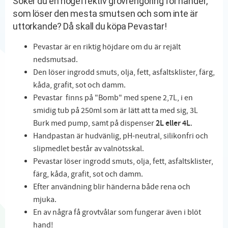
Söker du en högeffektiv grovrengöring för händer,
som löser den mesta smutsen och som inte är
uttorkande? Då skall du köpa Pevastar!
Pevastar är en riktig höjdare om du är rejält
nedsmutsad.
Den löser ingrodd smuts, olja, fett, asfaltsklister, färg,
kåda, grafit, sot och damm.
Pevastar finns på "Bomb" med spene 2,7L, i en
smidig tub på 250ml som är lätt att ta med sig, 3L
Burk med pump, samt på dispenser
2L eller 4L
.
Handpastan är hudvänlig, pH-neutral, silikonfri och
slipmedlet består av valnötsskal.
Pevastar löser ingrodd smuts, olja, fett, asfaltsklister,
färg, kåda, grafit, sot och damm.
Efter användning blir händerna både rena och
mjuka.
En av några få grovtvålar som fungerar även i blöt
hand!