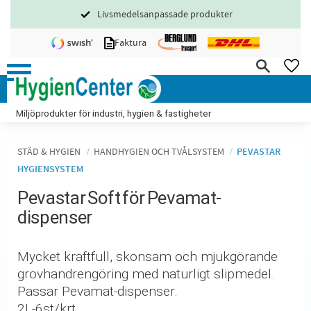
Livsmedelsanpassade produkter
Meny
Faktura
FA
Miljöprodukter för industri, hygien & fastigheter
STÄD & HYGIEN
HANDHYGIEN OCH TVÅLSYSTEM
PEVASTAR
HYGIENSYSTEM
Pevastar Soft för Pevamat-
dispenser
Mycket kraftfull, skonsam och mjukgörande
grovhandrengöring med naturligt slipmedel.
Passar Pevamat-dispenser.
2L-6st/krt