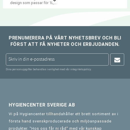
Lägg till i favoriter
design som passar för 1L,
2L och 4L softflaska.
PRENUMERERA PÅ VÅRT NYHETSBREV OCH BLI
FÖRST ATT FÅ NYHETER OCH ERBJUDANDEN.
Dina personuppgifter behandlas i enlighet med vår
integritetspolicy
.
HYGIENCENTER SVERIGE AB
Vi på Hygiencenter tillhandahåller ett brett sortiment av i
första hand svenskproducerade och miljöanpassade
produkter. "Hos oss får ni råd" med vår kunskap