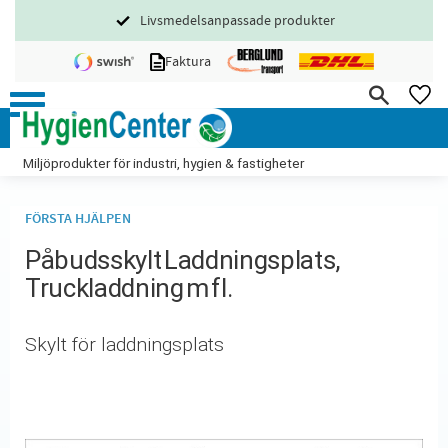
Livsmedelsanpassade produkter
Meny
Faktura
FA
Miljöprodukter för industri, hygien & fastigheter
FÖRSTA HJÄLPEN
Påbudsskylt Laddningsplats,
Truckladdning m fl.
Skylt för laddningsplats