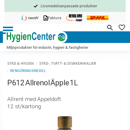
Livsmedelsanpassade produkter
Meny
Faktura
FA
Miljöprodukter för industri, hygien & fastigheter
STÄD & HYGIEN
STÄD-, TVÄTT- & DISKKEMIKALIER
RENGÖRINGSMEDEL
P612 Allrenol Äpple 1L
Allrent med Äppeldoft.
12 st/kartong