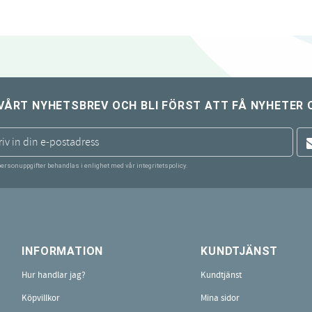
VÅRT NYHETSBREV OCH BLI FÖRST ATT FÅ NYHETER 
personuppgifter behandlas i enlighet med vår
integritetspolicy
.
INFORMATION
KUNDTJÄNST
Hur handlar jag?
Kundtjänst
Köpvillkor
Mina sidor