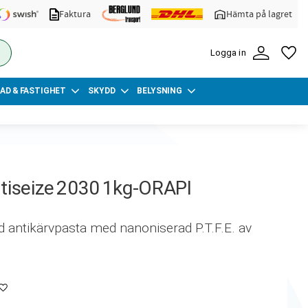
Faktura
Hämta på lagret
FA
Logga in
AD & FASTIGHET
SKYDD
BELYSNING
tiseize 2030 1kg-ORAPI
antikärvpasta med nanoniserad P.T.F.E. av
Lägg till i favoriter