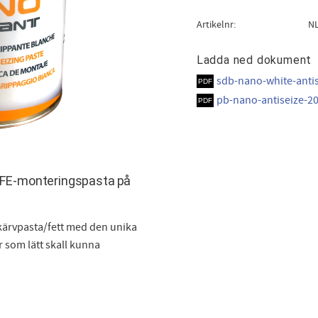
Artikelnr
N
Ladda ned dokument
sdb-nano-white-anti
pb-nano-antiseize-2
TFE-monteringspasta på
ikärvpasta/fett med den unika
 som lätt skall kunna