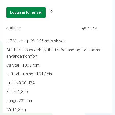
Logga in för priser
Lägg till i favoriter
Artikelnr
QB-7115M
m7 Vinkelslip för 125mm:s skivor.
Ställbart utblås och flyttbart stödhandtag för maximal
användarkomfort
Varvtal 11000 rpm
Luftförbrukning 119 L/min
Ljudnivå 90 dBA
Effekt 1,3 hk
Längd 232 mm
Vikt 1,8 kg