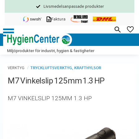
Livsmedelsanpassade produkter
Meny
Faktura
FA
Miljöprodukter för industri, hygien & fastigheter
VERKTYG
TRYCKLUFTSVERKTYG, KRAFTHYLSOR
M7 Vinkelslip 125mm 1.3 HP
M7 VINKELSLIP 125MM 1.3 HP