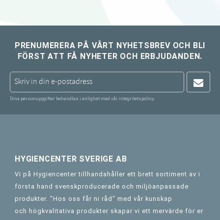
PRENUMERERA PÅ VÅRT NYHETSBREV OCH BLI
FÖRST ATT FÅ NYHETER OCH ERBJUDANDEN.
Dina personuppgifter behandlas i enlighet med vår
integritetspolicy
.
HYGIENCENTER SVERIGE AB
Vi på Hygiencenter tillhandahåller ett brett sortiment av i
första hand svenskproducerade och miljöanpassade
produkter. "Hos oss får ni råd" med vår kunskap
och högkvalitativa produkter skapar vi ett mervärde för er