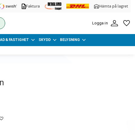
Faktura
Hämta på lagret
FA
Logga in
AD & FASTIGHET
SKYDD
BELYSNING
n
Lägg till i favoriter