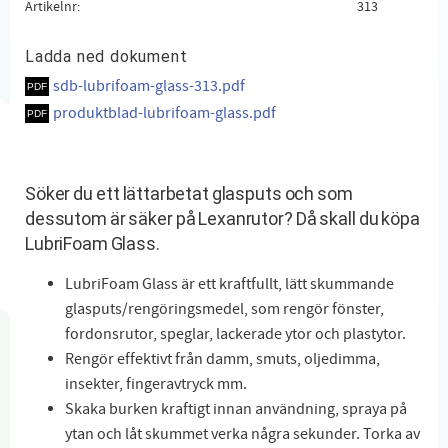
Artikelnr
313
Ladda ned dokument
sdb-lubrifoam-glass-313.pdf
produktblad-lubrifoam-glass.pdf
Söker du ett lättarbetat glasputs och som
dessutom är säker på Lexanrutor? Då skall du köpa
LubriFoam Glass.
LubriFoam Glass är ett kraftfullt, lätt skummande
glasputs/rengöringsmedel, som rengör fönster,
fordonsrutor, speglar, lackerade ytor och plastytor.
Rengör effektivt från damm, smuts, oljedimma,
insekter, fingeravtryck mm.
Skaka burken kraftigt innan användning, spraya på
ytan och låt skummet verka några sekunder. Torka av