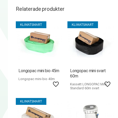
Relaterade produkter
KLIMATSMART
KLIMATSMART
Longopac mini bio 45m
Longopac mini svart
60m
Longopac mini-bio 40m
Kassett LONGOPAC Mini
Lägg till i favoriter
Lägg ti
Standard 60m svart
KLIMATSMART