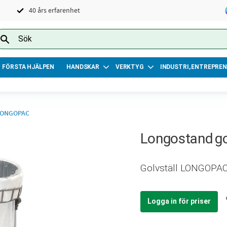
40 års erfarenhet
FÖRSTA HJÄLPEN
HANDSKAR
VERKTYG
INDUSTRI, ENTREPREN
ONGOPAC
Longostand gol
Golvställ LONGOPAC
Logga in för priser