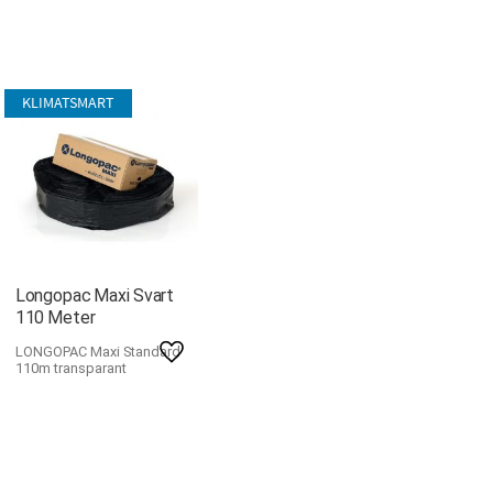
KLIMATSMART
Longopac Maxi Svart
110 Meter
LONGOPAC Maxi Standard
ll i favoriter
Lägg till i favoriter
110m transparant