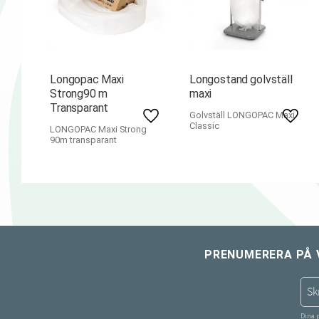
Longopac Maxi
Longostand golvställ
Strong90 m
maxi
Transparant
Golvställ LONGOPAC Maxi
Lägg till i favoriter
Lägg ti
Classic
LONGOPAC Maxi Strong
90m transparant
PRENUMERERA PÅ 
Dina 