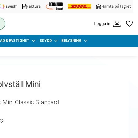
Faktura
Hämta på lagret
FA
Logga in
AD & FASTIGHET
SKYDD
BELYSNING
vställ Mini
 Mini Classic Standard
Lägg till i favoriter