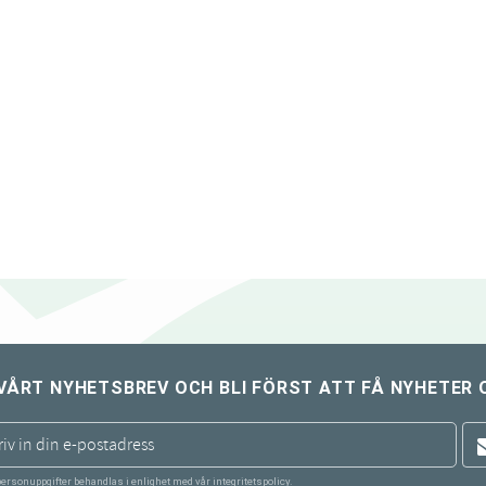
ll i favoriter
VÅRT NYHETSBREV OCH BLI FÖRST ATT FÅ NYHETER 
personuppgifter behandlas i enlighet med vår
integritetspolicy
.