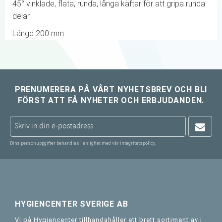
45° vinklade, flata, runda, långa käftar för att gripa runda
delar
Längd 200 mm
PRENUMERERA PÅ VÅRT NYHETSBREV OCH BLI
FÖRST ATT FÅ NYHETER OCH ERBJUDANDEN.
Dina personuppgifter behandlas i enlighet med vår
integritetspolicy
.
HYGIENCENTER SVERIGE AB
Vi på Hygiencenter tillhandahåller ett brett sortiment av i