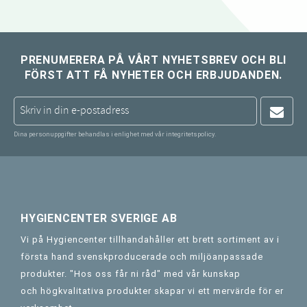
PRENUMERERA PÅ VÅRT NYHETSBREV OCH BLI
FÖRST ATT FÅ NYHETER OCH ERBJUDANDEN.
Dina personuppgifter behandlas i enlighet med vår
integritetspolicy
.
HYGIENCENTER SVERIGE AB
Vi på Hygiencenter tillhandahåller ett brett sortiment av i
första hand svenskproducerade och miljöanpassade
produkter. "Hos oss får ni råd" med vår kunskap
och högkvalitativa produkter skapar vi ett mervärde för er