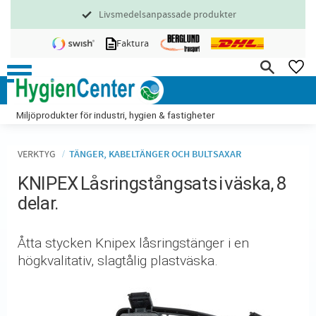
Livsmedelsanpassade produkter
Meny
Faktura
FA
Miljöprodukter för industri, hygien & fastigheter
VERKTYG
TÄNGER, KABELTÄNGER OCH BULTSAXAR
KNIPEX Låsringstångsats i väska, 8
delar.
Åtta stycken Knipex låsringstänger i en
högkvalitativ, slagtålig plastväska.