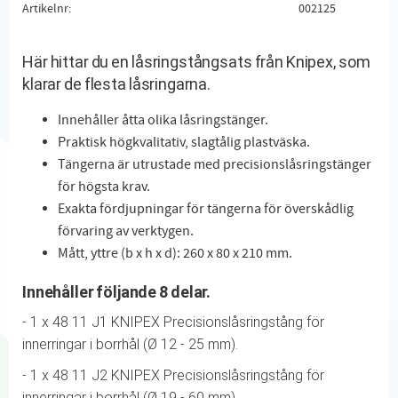
Artikelnr
002125
Här hittar du en låsringstångsats från Knipex, som
klarar de flesta låsringarna.
Innehåller åtta olika låsringstänger.
Praktisk högkvalitativ, slagtålig plastväska.
Tängerna är utrustade med precisionslåsringstänger
för högsta krav.
Exakta fördjupningar för tängerna för överskådlig
förvaring av verktygen.
Mått, yttre (b x h x d): 260 x 80 x 210 mm.
Innehåller följande 8 delar.
- 1 x 48 11 J1 KNIPEX Precisionslåsringstång för
innerringar i borrhål (Ø 12 - 25 mm).
- 1 x 48 11 J2 KNIPEX Precisionslåsringstång för
innerringar i borrhål (Ø 19 - 60 mm).